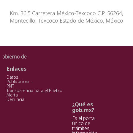
Km. 36.5 Carretera México-Texcoco C.P. 56264,
Montecillo, Texcoco Estado de México, México