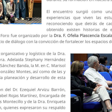
El encuentro surgió como una i
experiencias que viven las est
reconociendo que detrás de cada
obtenido existen historias de e
 Foro fue organizado por la
Dra. F. Ofelia Plascencia Escal
cio de diálogo con la convicción de fortalecer los espacios d
 organizativo y logístico de la Dra.
ra. Adelaida Stephany Hernández
 Sánchez Banda, la M. en C. Marisol
 González Montes, así como de las y
la planeación y desarrollo de esta
n del Dr. Ezequiel Arvizu Barrón,
sabel Rojas Martínez, Encargada de
 Montecillo y de la Dra. Enriqueta
ón, quienes expresaron su respaldo