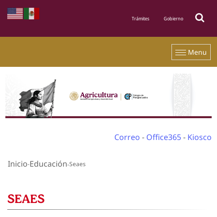
Menu
Correo
-
Office365
-
Kiosco
Inicio
Educación
Seaes
SEAES