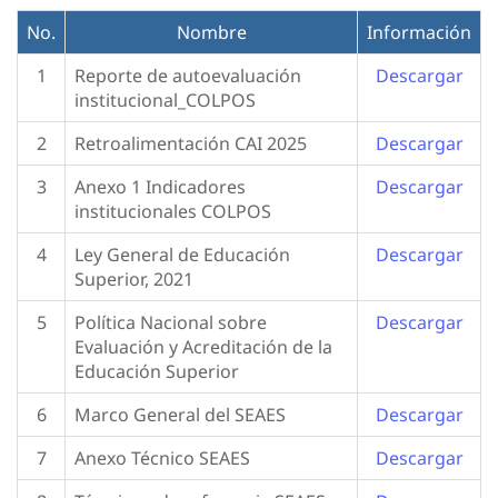
No.
Nombre
Información
1
Reporte de autoevaluación
Descargar
institucional_COLPOS
2
Retroalimentación CAI 2025
Descargar
3
Anexo 1 Indicadores
Descargar
institucionales COLPOS
4
Ley General de Educación
Descargar
Superior, 2021
5
Política Nacional sobre
Descargar
Evaluación y Acreditación de la
Educación Superior
6
Marco General del SEAES
Descargar
7
Anexo Técnico SEAES
Descargar