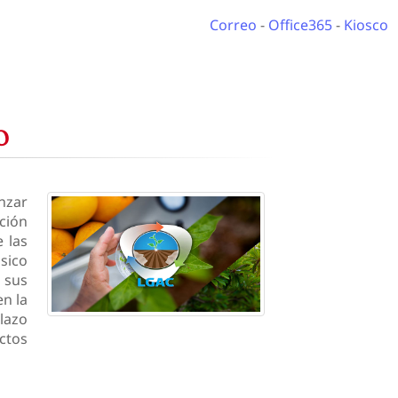
Correo
-
Office365
-
Kiosco
O
nzar
ación
 las
sico
 sus
en la
lazo
ctos