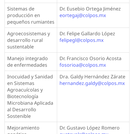
Sistemas de
Dr. Eusebio Ortega Jiménez
producción en
eortegaj@colpos.mx
pequeños rumiantes
Agroecosistemas y
Dr. Felipe Gallardo López
desarrollo rural
felipegl@colpos.mx
sustentable
Manejo integrado
Dr. Francisco Osorio Acosta
de enfermedades
fosorioa@colpos.mx
Inocuidad y Sanidad
Dra. Galdy Hernández Zárate
en Sistemas
hernandez.galdy@colpos.mx
Agroacuícolas y
Biotecnología
Microbiana Aplicada
al Desarrollo
Sostenible
Mejoramiento
Dr. Gustavo López Romero