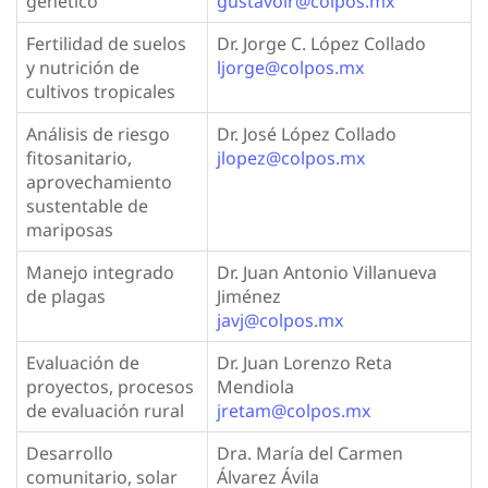
genético
gustavolr@colpos.mx
Fertilidad de suelos
Dr. Jorge C. López Collado
y nutrición de
ljorge@colpos.mx
cultivos tropicales
Análisis de riesgo
Dr. José López Collado
fitosanitario,
jlopez@colpos.mx
aprovechamiento
sustentable de
mariposas
Manejo integrado
Dr. Juan Antonio Villanueva
de plagas
Jiménez
javj@colpos.mx
Evaluación de
Dr. Juan Lorenzo Reta
proyectos, procesos
Mendiola
de evaluación rural
jretam@colpos.mx
Desarrollo
Dra. María del Carmen
comunitario, solar
Álvarez Ávila