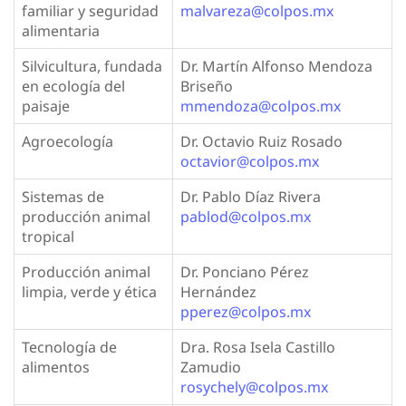
familiar y seguridad
malvareza@colpos.mx
alimentaria
Silvicultura, fundada
Dr. Martín Alfonso Mendoza
en ecología del
Briseño
paisaje
mmendoza@colpos.mx
Agroecología
Dr. Octavio Ruiz Rosado
octavior@colpos.mx
Sistemas de
Dr. Pablo Díaz Rivera
producción animal
pablod@colpos.mx
tropical
Producción animal
Dr. Ponciano Pérez
limpia, verde y ética
Hernández
pperez@colpos.mx
Tecnología de
Dra. Rosa Isela Castillo
alimentos
Zamudio
rosychely@colpos.mx