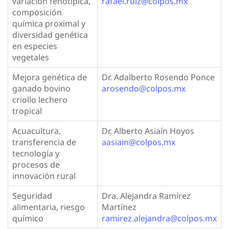
variación fenotípica,
rafael.ruiz@colpos.mx
composición
química proximal y
diversidad genética
en especies
vegetales
Mejora genética de
Dr. Adalberto Rosendo Ponce
ganado bovino
arosendo@colpos.mx
criollo lechero
tropical
Acuacultura,
Dr. Alberto Asiaín Hoyos
transferencia de
aasiain@colpos.mx
tecnología y
procesos de
innovación rural
Seguridad
Dra. Alejandra Ramírez
alimentaria, riesgo
Martínez
químico
ramirez.alejandra@colpos.mx