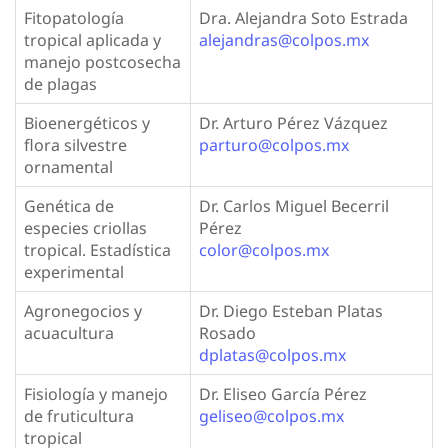
Fitopatología
Dra. Alejandra Soto Estrada
tropical aplicada y
alejandras@colpos.mx
manejo postcosecha
de plagas
Bioenergéticos y
Dr. Arturo Pérez Vázquez
flora silvestre
parturo@colpos.mx
ornamental
Genética de
Dr. Carlos Miguel Becerril
especies criollas
Pérez
tropical. Estadística
color@colpos.mx
experimental
Agronegocios y
Dr. Diego Esteban Platas
acuacultura
Rosado
dplatas@colpos.mx
Fisiología y manejo
Dr. Eliseo García Pérez
de fruticultura
geliseo@colpos.mx
tropical