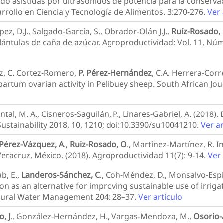
o asistidas por ultrasonidos de potencia para la conserva
arrollo en Ciencia y Tecnología de Alimentos. 3:270-276.
Ver 
, D.J., Salgado-García, S., Obrador-Olán J.J.,
Ruíz-Rosado, 
ántulas de caña de azúcar. Agroproductividad: Vol. 11, Núm
tiz, C. Cortez-Romero,
P. Pérez-Hernández
, C.A. Herrera-Corre
partum ovarian activity in Pelibuey sheep. South African Jour
tal, M. A., Cisneros-Saguilán, P., Linares-Gabriel, A. (2018
ustainability 2018, 10, 1210; doi:10.3390/su10041210.
Ver ar
Pérez-Vázquez, A
.,
Ruiz-Rosado, O
., Martínez-Martínez, R. 
Veracruz, México. (2018). Agroproductividad 11(7): 9-14.
Ver 
b, E.,
Landeros-Sánchez, C
., Coh-Méndez, D., Monsalvo-Espin
sion as an alternative for improving sustainable use of irrig
ultural Water Management 204: 28–37.
Ver artículo
, J
., González-Hernández, H., Vargas-Mendoza, M.,
Osorio-