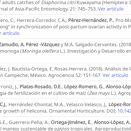
f adults catches of
Diaphorina citri
Kuwayama (Hemiptera: Li
rnal of Asia-Pacific Entomology. 21: 745–753.
Ver artículo
ro, C., Herrera-Corredor, C.A.,
Pérez-Hernández, P
., Pro-Ma
ng” in synchronization of post-partum ovarian activity in P
r artículo
lo-Zamudio, A. Pérez -Vázquez
y M.A. Salgado-Cervantes. (2018)
 moringa (
Moringa oleífera
L.). Investigación y Desarrollo 
ez, J. Bautista-Ortega, E. Rosas-Herrera. (2018). Análisis de
n Campeche, México. Agrociencia 52: 151-167.
Ver artículo
oniz, J.,
Platas-Rosado, D.E
.,
López-Romero, G
.,
Alonso-Lóp
 de fertilización en el cultivo de maíz (
Zea mays
L.). Agro
C.J
., Hernández-Chontal, M.A., Velasco-Velasco, J.,
López-Ro
e growth of heliconia. Ornamental Horticulture. DOI:
10.14
G.E., Guerrero-Peña, A.,
Ortega-Jiménez, E
.,
Alonso-López, A
 el manejo sustentable de pastos tropicales. Agroproductivid