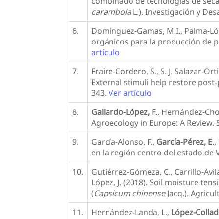
combinado de tecnologías de secad
carambola
L.). Investigación y Des
6.
Domínguez-Gamas, M.I., Palma-López
orgánicos para la producción de pl
artículo
7.
Fraire-Cordero, S., S. J. Salazar-Or
External stimuli help restore post-
343.
Ver artículo
8.
Gallardo-López, F
., Hernández-Chon
Agroecology in Europe: A Review. S
9.
García-Alonso, F.,
García-Pérez, E
.,
en la región centro del estado de 
10.
Gutiérrez-Gómeza, C., Carrillo-Avila
López, J. (2018). Soil moisture ten
(
Capsicum chinense
Jacq.). Agric
11.
Hernández-Landa, L.,
López-Collado