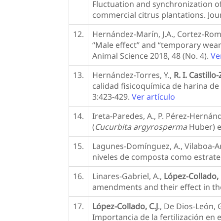
Fluctuation and synchronization o
commercial citrus plantations. Jou
12.
Hernández-Marín, J.A., Cortez-Rome
“Male effect” and “temporary weani
Animal Science 2018, 48 (No. 4).
Ve
13.
Hernández-Torres, Y.,
R. I. Castil
calidad fisicoquímica de harina de
3:423-429.
Ver artículo
14.
Ireta-Paredes, A., P. Pérez-Hernánd
(
Cucurbita argyrosperma
Huber) e
15.
Lagunes-Domínguez, A., Vilaboa-Arr
niveles de composta como estrategia
16.
Linares-Gabriel, A.,
López-Collado, 
amendments and their effect in th
17.
López-Collado, C.J
., De Dios-León, 
Importancia de la fertilización en