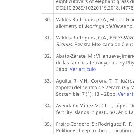
eight cultivars of elephant grass 
DOI:10.2989/10220119.2018.14778
30.
Valdés-Rodríguez, O.A., Filippo Gi
allometry of
Moringa oleifera
and 
31.
Valdés-Rodríguez, O.A.,
Pérez-Vázq
Ricinus.
Revista Mexicana de Cienci
32.
Abato-Zárate, M.; Villanueva-Jiméne
de las familias Tetranychidae y Phy
38pp.
Ver artículo
33.
Aguilar R., V.H.; Corona T., T.; Juá
zapota) del centro de Veracruz y
Sostenible: 7 (1): 13 – 28pp.
Ver art
34.
Avendaño-Yáñez M.D.L.L., López-Ort
fertility islands in pastures. Ari
35.
Fraire-Cordero, S.; Rodríguez P., P
Pelibuey sheep to the application