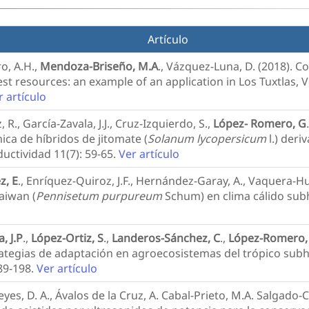
Artículo
o, A.H.,
Mendoza-Briseño, M.A
., Vázquez-Luna, D. (2018). 
 resources: an example of an application in Los Tuxtlas, Ve
r artículo
 R., García-Zavala, J.J., Cruz-Izquierdo, S.,
López- Romero, G
ica de híbridos de jitomate (
Solanum lycopersicum
l.) deri
ctividad 11(7): 59-65.
Ver artículo
z, E
., Enríquez-Quiroz, J.F., Hernández-Garay, A., Vaquera-Hue
Taiwan (
Pennisetum purpureum
Schum) en clima cálido sub
, J.P
.,
López-Ortiz, S
.,
Landeros-Sánchez, C
.,
López-Romero,
trategias de adaptación en agroecosistemas del trópico su
89-198.
Ver artículo
eyes, D. A., Ávalos de la Cruz, A. Cabal-Prieto, M.A. Salgado