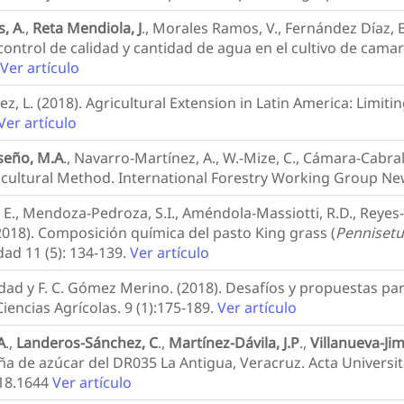
s, A
.,
Reta Mendiola, J
., Morales Ramos, V., Fernández Díaz, 
control de calidad y cantidad de agua en el cultivo de cama
.
Ver artículo
ez, L. (2018). Agricultural Extension in Latin America: Limiti
Ver artículo
seño, M.A
., Navarro-Martínez, A., W.-Mize, C., Cámara-Cabral
vicultural Method. International Forestry Working Group Ne
E., Mendoza-Pedroza, S.I., Améndola-Massiotti, R.D., Reyes-
2018). Composición química del pasto King grass (
Penniset
dad 11 (5): 134-139.
Ver artículo
idad y F. C. Gómez Merino. (2018). Desafíos y propuestas pa
iencias Agrícolas. 9 (1):175-189.
Ver artículo
A
.,
Landeros-Sánchez, C
.,
Martínez-Dávila, J.P
.,
Villanueva-Jim
a de azúcar del DR035 La Antigua, Veracruz. Acta Universitar
018.1644
Ver artículo