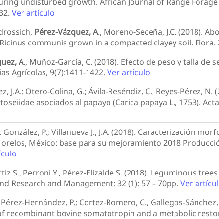
during undisturbed growth. African Journal of Range Forage
32.
Ver artículo
adrossich,
Pérez-Vázquez, A
., Moreno-Seceña, J.C. (2018). 
Ricinus communis grown in a compacted clayey soil. Flora. 
uez, A
., Muñoz-García, C. (2018). Efecto de peso y talla de 
as Agrícolas, 9(7):1411-1422.
Ver artículo
z, J.A.; Otero-Colina, G.; Ávila-Reséndiz, C.; Reyes-Pérez, N
toseiidae asociados al papayo (Carica papaya L., 1753). Acta 
rez González, P.; Villanueva J., J.A. (2018). Caracterización m
 Morelos, México: base para su mejoramiento 2018 Producci
ículo
iz S., Perroni Y., Pérez-Elizalde S. (2018). Leguminous trees
d Land Research and Management: 32 (1): 57 – 70pp.
Ver artícu
.; Pérez-Hernández, P.; Cortez-Romero, C., Gallegos-Sánchez,
 of recombinant bovine somatotropin and a metabolic resto