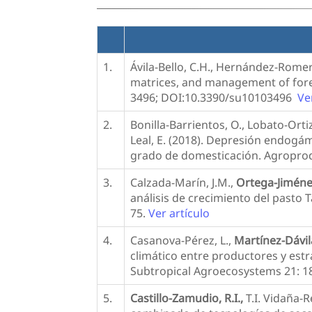
1.
Ávila-Bello, C.H., Hernández-Romer
matrices, and management of forest
3496; DOI:10.3390/su10103496
Ve
2.
Bonilla-Barrientos, O., Lobato-Ortiz,
Leal, E. (2018). Depresión endogám
grado de domesticación. Agroprodu
3.
Calzada-Marín, J.M.,
Ortega-Jiméne
análisis de crecimiento del pasto 
75.
Ver artículo
4.
Casanova-Pérez, L.,
Martínez-Dávila
climático entre productores y es
Subtropical Agroecosystems 21: 1
5.
Castillo-Zamudio, R.I.,
T.I. Vidaña-R