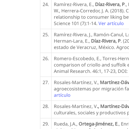
24.
Ramírez-Rivera, E.,
Díaz-Rivera, P
.
W., Herrera-Corredor, J. A. (2018)
relationship to consumer liking be
Science 101 (7):1-14.
Ver artículo
25.
Ramírez-Rivera, J., Ramón-Canul, L.
Herman-Lara, E.,
Díaz-Rivera, P
. (
estado de Veracruz, México. Agroc
26.
Romero-Escobedo, E., Torres-Hern
comparison of criollo and suffolk
Animal Research. 46:1, 17-23, DOI
27.
Rosales-Martínez, V.,
Martínez-Dávi
agroecosistemas por migración fami
artículo
28.
Rosales-Martínez, V
., Martínez-Dávi
culturales, sociales y productivos 
29.
Rueda, J.A.,
Ortega-Jiménez, E
., En