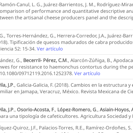
, Ramón-Canul, L. G., Juárez-Barrientos, J. M., Rodríguez-Mira
. Comparison of performance and quantitative descriptive ana
tween the artisanal cheese producers panel and the descript
G., Torres-Hernández, G., Herrera-Corredor, J.A., Juárez-Barri
2018). Tipificación de quesos madurados de cabra producido
iencia 52: 15-34.
Ver artículo
ández, G.,
Becerril- Pérez, C.M
., Alarcón-Zúñiga, B., Apodaca
 ewes for resistance to haemonchus contortus during the per
: 10.1080/09712119.2016.1252378.
Ver artículo
la, J.P
., Galicia-Galicia, F. (2018). Cambios en la estructura 
liar en Jamapa, Veracruz, México. Revista Mexicana de Cien
la, J.P
.,
Osorio-Acosta, F
.,
López-Romero, G
.,
Asiain-Hoyos, 
para una tipología de cafeticultores. Agricultura Sociedad y
ríquez-Quiroz, J.F., Palacios-Torres, R.E., Ramírez-Ordoñes, S.