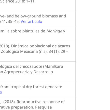
 Science 2018: 1–11.
Above- and below-ground biomass and
241: 35–45.
Ver artículo
semilla sobre plántulas de
Moringa
y
. (2018). Dinámica poblacional de ácaros
Zoológica Mexicana (n.s): 34 (1): 29 –
orfológica del chicozapote (Manilkara
ón Agropecuaria y Desarrollo
 from tropical dry forest generate
lo
 J. (2018). Reproductive response of
rative preparation. Pesquisa