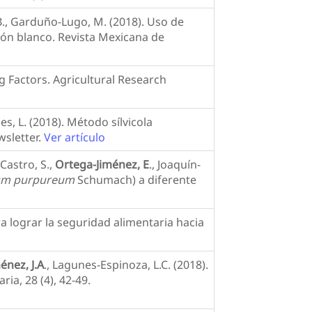
B., Garduño-Lugo, M. (2018). Uso de
rón blanco. Revista Mexicana de
ng Factors. Agricultural Research
es, L. (2018). Método sílvicola
wsletter.
Ver artículo
Castro, S.,
Ortega-Jiménez, E
., Joaquín-
um purpureum
Schumach) a diferente
ra lograr la seguridad alimentaria hacia
énez, J.A
., Lagunes-Espinoza, L.C. (2018).
ia, 28 (4), 42-49.