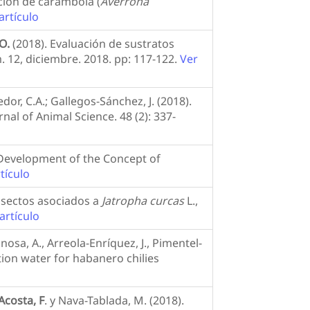
ción de carambola (
Averroha
artículo
O.
(2018). Evaluación de sustratos
. 12, diciembre. 2018. pp: 117-122.
Ver
dor, C.A.; Gallegos-Sánchez, J. (2018).
nal of Animal Science. 48 (2): 337-
). Development of the Concept of
tículo
Insectos asociados a
Jatropha curcas
L.,
artículo
osa, A., Arreola-Enríquez, J., Pimentel-
ation water for habanero chilies
Acosta, F
. y Nava-Tablada, M. (2018).