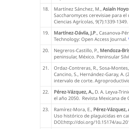
18.
Martínez Sánchez, M.,
Asiaín Hoyo
Saccharomyces cerevisiae para el 
Ciencias Agrícolas, 9(7):1339-1349
19.
Martínez-Dávila, J.P
., Casanova-Pér
Technology: Open Access Journal.
20.
Negreros-Castillo, P.,
Mendoza-Bri
peninsular, México. Peninsular Sil
21.
Ordaz-Contreras, R., Sosa-Montes, 
Cancino, S., Hernández-Garay, A. (
intervalo de corte. Agroproductivi
22.
Pérez-Vázquez, A.,
D. A. Leyva-Trin
el año 2050. Revista Mexicana de C
23.
Ramírez-Mora, E.,
Pérez-Vázquez, 
Uso histórico de plaguicidas en cañ
DOI:http://doi.org/10.15174/au.2