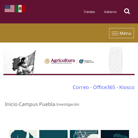
Menu
Correo
-
Office365
-
Kiosco
Inicio
Campus Puebla
Investigación