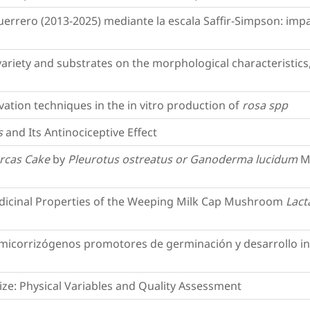
uerrero (2013-2025) mediante la escala Saffir-Simpson: impa
variety and substrates on the morphological characteristics
vation techniques in the in vitro production of
rosa spp
s
and Its Antinociceptive Effect
urcas Cake
by
Pleurotus ostreatus or Ganoderma lucidum
My
edicinal Properties of the Weeping Milk Cap Mushroom
Lact
 micorrizógenos promotores de germinación y desarrollo in
ize: Physical Variables and Quality Assessment